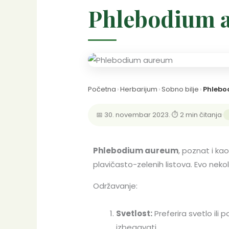
Phlebodium 
Početna
›
Herbarijum
›
Sobno bilje
›
Phlebo
📅 30. novembar 2023.
·
⏱ 2 min čitanja
·
Phlebodium aureum
, poznat i kao
plavičasto-zelenih listova. Evo nekolik
Održavanje:
Svetlost:
Preferira svetlo ili
izbegavati.