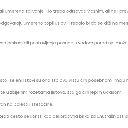
i umereno zalivanje. Tlo treba održavati vlažnim, ali ne i pre
odgovaraju umereno topli uslovi. Trebalo bi da se drži na 
vno prskanje ili postavljanje posude s vodom pored nje mož
asto-zeleni listovi su ono što ovu vrstu čini posebnom. Imaju 
 u zbijenim rozetama listova, što ga čini lepim ukrasom.
an na bolesti i štetočine.
ati često se koristi kao dekorativna biljka za unutrašnjost d