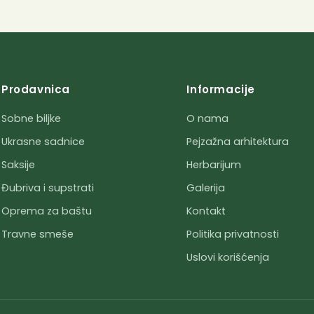
Prodavnica
Informacije
Sobne biljke
O nama
Ukrasne sadnice
Pejzažna arhitektura
Saksije
Herbarijum
Đubriva i supstrati
Galerija
Oprema za baštu
Kontakt
Travne smeše
Politika privatnosti
Uslovi korišćenja