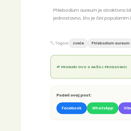
Phlebodium aureum je atraktivna bilj
jednostavno, što je čini popularnim
🏷 Tagovi:
cveće
Phlebodium aureum
🌱 PRONAĐI OVO U NAŠOJ PRODAVNICI
Podeli ovaj post:
Facebook
WhatsApp
Vib