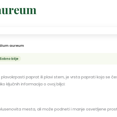
aureum
dium aureum
Sobno bilje
 plavokrpasti paprat ili plavi stern, je vrsta paprati koja se č
o ključnih informacija o ovoj biljci:
 polusenovita mesta, ali može podneti i manje osvetljene pros