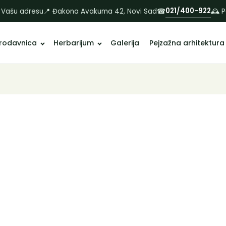
021/400-922
 Vašu adresu
📍 Đakona Avakuma 42, Novi Sad
☎
🕰 
rodavnica
Herbarijum
Galerija
Pejzažna arhitektura