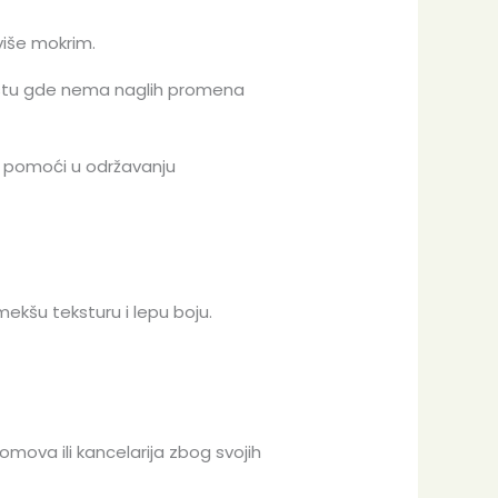
više mokrim.
mestu gde nema naglih promena
e pomoći u održavanju
mekšu teksturu i lepu boju.
omova ili kancelarija zbog svojih