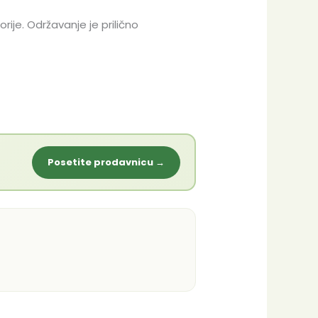
rije. Održavanje je prilično
Posetite prodavnicu →