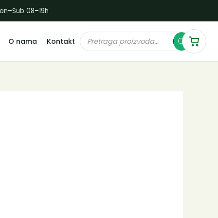
Pon–Sub 08–19h
Products
O nama
Kontakt
search