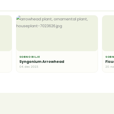
SOBNO BILJE
SOBN
Syngonium Arrowhead
Ficu
04. dec 2023.
20. n