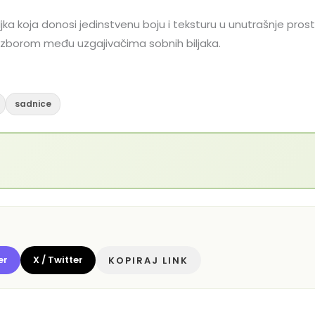
ka koja donosi jedinstvenu boju i teksturu u unutrašnje prosto
 izborom među uzgajivačima sobnih biljaka.
sadnice
er
X / Twitter
KOPIRAJ LINK