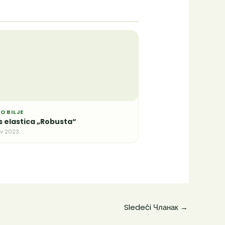
O BILJE
s elastica „Robusta“
ov 2023.
Sledeći Чланак
→