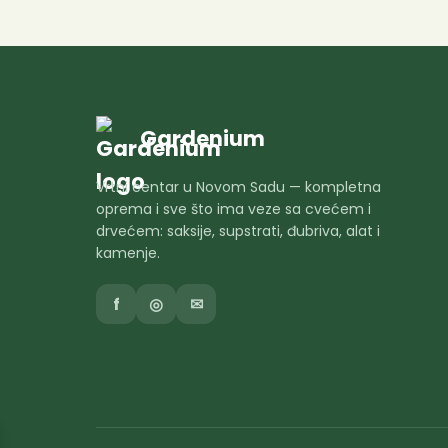
Gardenium
Vrtni centar u Novom Sadu — kompletna
oprema i sve što ima veze sa cvećem i
drvećem: saksije, supstrati, đubriva, alat i
kamenje.
f
◎
✉