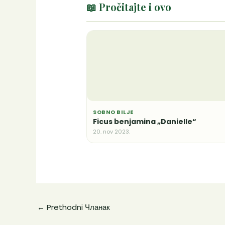
📖 Pročitajte i ovo
SOBNO BILJE
Ficus benjamina „Danielle“
20. nov 2023.
←
Prethodni Чланак