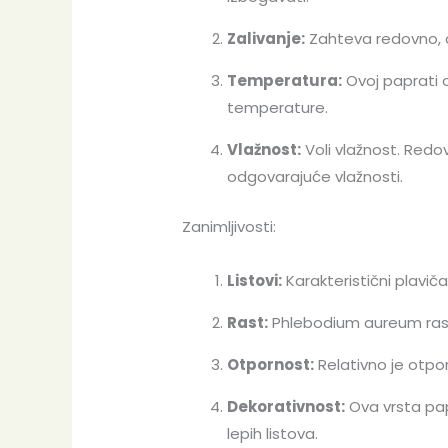
Zalivanje:
Zahteva redovno, al
Temperatura:
Ovoj paprati 
temperature.
Vlažnost:
Voli vlažnost. Redo
odgovarajuće vlažnosti.
Zanimljivosti:
Listovi:
Karakteristični plavič
Rast:
Phlebodium aureum raste
Otpornost:
Relativno je otpor
Dekorativnost:
Ova vrsta papr
lepih listova.