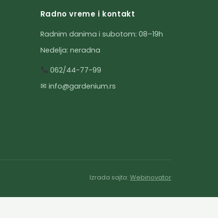
Radno vreme i kontakt
Radnim danima i subotom: 08–19h
Nedelja: neradna
062/44-77-99
✉ info@gardenium.rs
Izrada sajta:
Webinovator