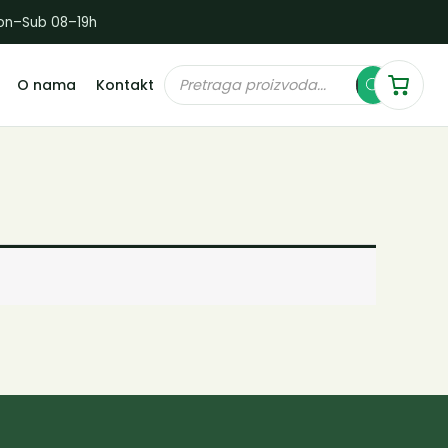
on–Sub 08–19h
Products
O nama
Kontakt
search