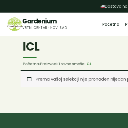
Пређи
Dostava na
на
садржај
Gardenium
Početna
P
VRTNI CENTAR · NOVI SAD
ICL
Početna
›
Proizvodi
›
Travne smeše
›
ICL
Prema vašoj selekciji nije pronađen nijedan 