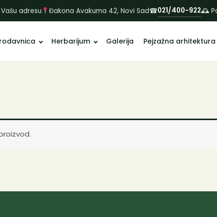
021/400-922
 Vašu adresu
Đakona Avakuma 42, Novi Sad
☎
🕰 P
rodavnica
Herbarijum
Galerija
Pejzažna arhitektura
proizvod.