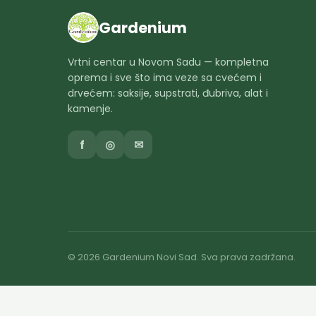
Gardenium
Vrtni centar u Novom Sadu — kompletna
oprema i sve što ima veze sa cvećem i
drvećem: saksije, supstrati, đubriva, alat i
kamenje.
f
◎
✉
© 2026 Gardenium Novi Sad. Sva prava zadržana.