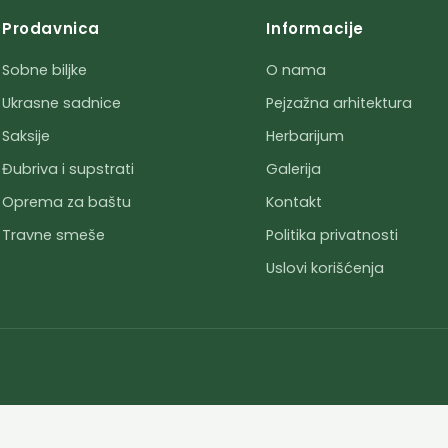
Prodavnica
Informacije
Sobne biljke
O nama
Ukrasne sadnice
Pejzažna arhitektura
Saksije
Herbarijum
Đubriva i supstrati
Galerija
Oprema za baštu
Kontakt
Travne smeše
Politika privatnosti
Uslovi korišćenja