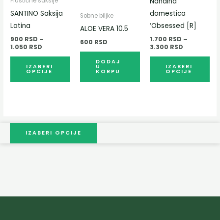
Nandina
Plastične saksije
Опције
Оп
SANTINO Saksija
domestica
Sobne biljke
могу
мо
Latina
‘Obsessed [R]
ALOE VERA 10.5
бити
би
900
RSD
–
1.700
RSD
–
600
RSD
изабране
из
1.050
RSD
3.300
RSD
на
на
DODAJ
IZABERI
U
IZABERI
страници
ст
OPCIJE
KORPU
OPCIJE
производа.
про
IZABERI OPCIJE