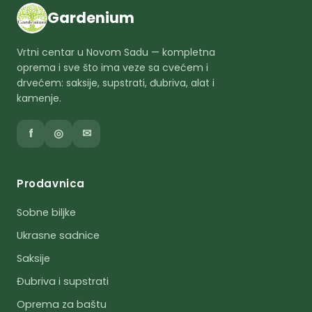
Gardenium
Vrtni centar u Novom Sadu — kompletna
oprema i sve što ima veze sa cvećem i
drvećem: saksije, supstrati, đubriva, alat i
kamenje.
f
◎
✉
Prodavnica
Sobne biljke
Ukrasne sadnice
Saksije
Đubriva i supstrati
Oprema za baštu