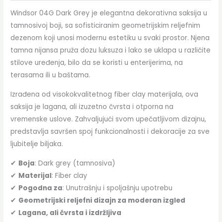
Windsor 04G Dark Grey je elegantna dekorativna saksija u
tamnosivoj boji, sa sofisticiranim geometrijskim reljefnim
dezenom koji unosi modernu estetiku u svaki prostor. Njena
tamna nijansa pruža dozu luksuza i lako se uklapa u različite
stilove uređenja, bilo da se koristi u enterijerima, na
terasama ili u baštama.
Izrađena od visokokvalitetnog fiber clay materijala, ova
saksija je lagana, ali izuzetno čvrsta i otporna na
vremenske uslove. Zahvaljujući svom upečatljivom dizajnu,
predstavlja savršen spoj funkcionalnosti i dekoracije za sve
ljubitelje biljaka.
✔
Boja
: Dark grey (tamnosiva)
✔
Materijal
: Fiber clay
✔
Pogodna za
: Unutrašnju i spoljašnju upotrebu
✔
Geometrijski reljefni dizajn za moderan izgled
✔
Lagana, ali čvrsta i izdržljiva