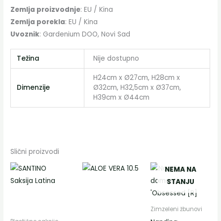
Zemlja proizvodnje
: EU / Kina
Zemlja porekla
: EU / Kina
Uvoznik
: Gardenium DOO, Novi Sad
Težina
Nije dostupno
H24cm x Ø27cm, H28cm x
Dimenzije
Ø32cm, H32,5cm x Ø37cm,
H39cm x Ø44cm
Slični proizvodi
Распон
Распон
Овај
Ова
NEMA NA
цена:
цена:
производ
пр
STANJU
од
од
900 RSD
1.700 RSD
има
им
до
до
више
ви
1.050 RSD
3.300 RSD
Zimzeleni žbunovi
варијанти.
вар