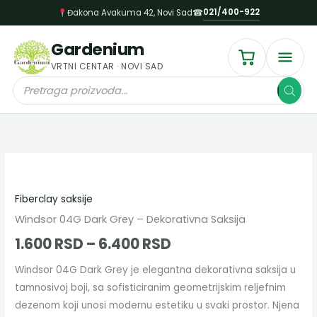
Пређи
021/400-922
Đakona Avakuma 42, Novi Sad
☎
на
садржај
Gardenium
VRTNI CENTAR · NOVI SAD
Products
search
Windsor
Распон
04G
цена:
Fiberclay saksije
Dark
Grey
Windsor 04G Dark Grey – Dekorativna Saksija
од
–
1.600
RSD
–
6.400
RSD
1.600 RSD
Dekorativna
Windsor 04G Dark Grey je elegantna dekorativna saksija u
Saksija
до
tamnosivoj boji, sa sofisticiranim geometrijskim reljefnim
količina
6.400 RSD
dezenom koji unosi modernu estetiku u svaki prostor. Njena