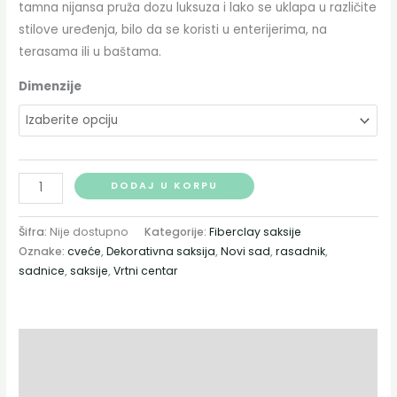
tamna nijansa pruža dozu luksuza i lako se uklapa u različite
stilove uređenja, bilo da se koristi u enterijerima, na
terasama ili u baštama.
Dimenzije
DODAJ U KORPU
Šifra:
Nije dostupno
Kategorije:
Fiberclay saksije
Oznake:
cveće
,
Dekorativna saksija
,
Novi sad
,
rasadnik
,
sadnice
,
saksije
,
Vrtni centar
Opis
Dodatne informacije